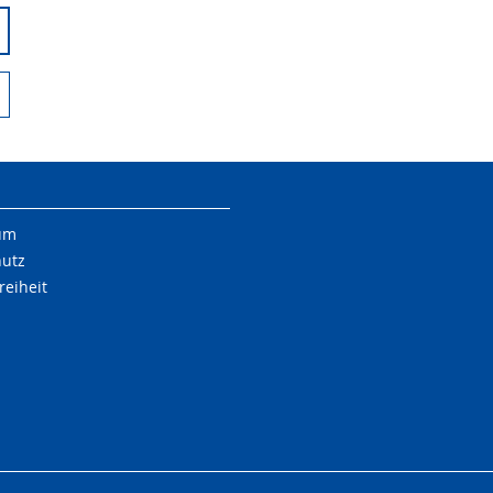
um
hutz
reiheit